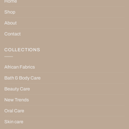
Home
Shop
About
Contact
COLLECTIONS
African Fabrics
Bath & Body Care
Beauty Care
New Trends
Oral Care
Skin care