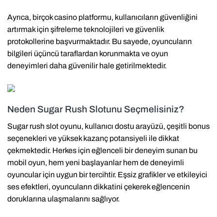
Ayrıca, birçok casino platformu, kullanıcıların güvenliğini
artırmak için şifreleme teknolojileri ve güvenlik
protokollerine başvurmaktadır. Bu sayede, oyuncuların
bilgileri üçüncü taraflardan korunmakta ve oyun
deneyimleri daha güvenilir hale getirilmektedir.
Neden Sugar Rush Slotunu Seçmelisiniz?
Sugar rush slot oyunu, kullanıcı dostu arayüzü, çeşitli bonus
seçenekleri ve yüksek kazanç potansiyeli ile dikkat
çekmektedir. Herkes için eğlenceli bir deneyim sunan bu
mobil oyun, hem yeni başlayanlar hem de deneyimli
oyuncular için uygun bir tercihtir. Eşsiz grafikler ve etkileyici
ses efektleri, oyuncuların dikkatini çekerek eğlencenin
doruklarına ulaşmalarını sağlıyor.