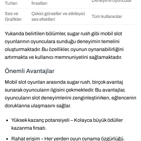
Deneyimli oyuncular
Turları
fırsatları
Ses ve
Çekici görseller ve etkileyici
Tüm kullanıcılar
Grafikler
ses efektleri
Yukarıda belirtilen bölümler, sugar rush gibi mobil slot
oyunlarının oyunculara sunduğu deneyimin temelini
oluşturmaktadır. Bu özellikler, oyunun oynanabilirliğini
artırmakta ve kullanıcı memnuniyetini sağlamaktadır.
Önemli Avantajlar
Mobil slot oyunları arasında sugar rush, birçok avantaj
sunarak oyuncuların ilgisini çekmektedir. Bu avantajlar,
oyuncuların slot deneyimlerini zenginleştirirken, eğlencenin
doruklarına ulaşmasını sağlar.
Yüksek kazanç potansiyeli – Kolayca büyük ödüller
kazanma fırsatı.
Rahat erişim – Her yerden oyun oynama özgürlüğü.