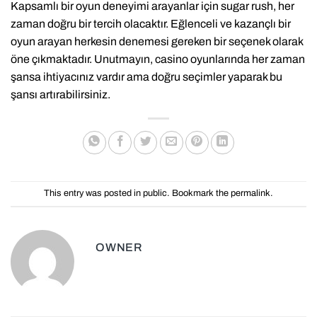
Kapsamlı bir oyun deneyimi arayanlar için sugar rush, her
zaman doğru bir tercih olacaktır. Eğlenceli ve kazançlı bir
oyun arayan herkesin denemesi gereken bir seçenek olarak
öne çıkmaktadır. Unutmayın, casino oyunlarında her zaman
şansa ihtiyacınız vardır ama doğru seçimler yaparak bu
şansı artırabilirsiniz.
This entry was posted in
public
. Bookmark the
permalink
.
OWNER