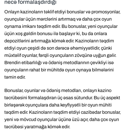
necə formalaşdırdığı
Onlayn kazinoların təklif etdiyi bonuslar və promosyonlar,
oyunçular üçün mərclərini artırmaq və daha çox oyun
oynama imkanı təqdim edir. Bu bonuslar, yeni oyunçular
üçün xoş gəldin bonusu ilə başlayır ki, bu da onlara
depozitlərini artırmağa kömək edir. Kazinoların təqdim
etdiyi oyun çeşidi də son dərəcə əhəmiyyətlidir, çünki
müxtəlif oyunlar, fərqli oyunçuların zövqünə uyğun gəlir.
Brendin etibarlılığı və ödəniş metodlarının çevikliyi isə
oyunçuların rahat bir mühitdə oyun oynaya bilmələrini
təmin edir.
Bonuslar, oyunlar və ödəniş metodları, onlayn kazino
təcrübəsini formalaşdıran üç əsas sütundur. Bu üç aspekt
birləşərək oyunçulara daha keyfiyyətli bir oyun mühiti
təqdim edir. Kazinoların təqdim etdiyi cazibədar bonuslar,
yeni və mövcud oyunçular üçünə üzü açır, daha çox oyun
təcrübəsi yaratmağa kömək edir.