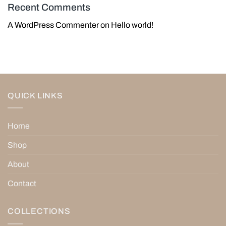
Recent Comments
A WordPress Commenter
on
Hello world!
QUICK LINKS
Home
Shop
About
Contact
COLLECTIONS