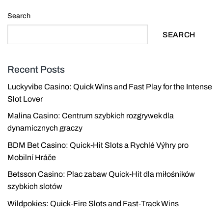
Search
SEARCH
Recent Posts
Luckyvibe Casino: Quick Wins and Fast Play for the Intense
Slot Lover
Malina Casino: Centrum szybkich rozgrywek dla
dynamicznych graczy
BDM Bet Casino: Quick‑Hit Slots a Rychlé Výhry pro
Mobilní Hráče
Betsson Casino: Plac zabaw Quick‑Hit dla miłośników
szybkich slotów
Wildpokies: Quick‑Fire Slots and Fast‑Track Wins