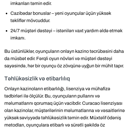
imkanları təmin edir.
Cazibədar bonuslar – yeni oyunçular üçün yüksək
təkliflər mövcuddur.
24/7 müştəri dəstəyi – istənilən vaxt yardım əldə etmək
imkanı.
Bu üstünlüklər, oyunçuların onlayn kazino təcrübəsini daha
da müsbət edir. Fərqli oyun növləri və müştəri dəstəyi
sayəsində, hər bir oyunçu öz zövqünə uyğun bir mühit tapır.
Təhlükəsizlik və etibarlılıq
Onlayn kazinoların etibarlılığı, lisenziya və mühafizə
tədbirləri ilə ölçülür. Bu, oyunçuların pullarını və
məlumatlarını qorumaq üçün vacibdir. Curacao lisenziyası
olan kazinolar, müştərilərinin məlumatlarına və vəsaitlərinə
yüksək səviyyədə təhlükəsizlik təmin edir. Müxtəlif ödəniş
metodları, oyunçulara etibarlı və sürətli şəkildə öz