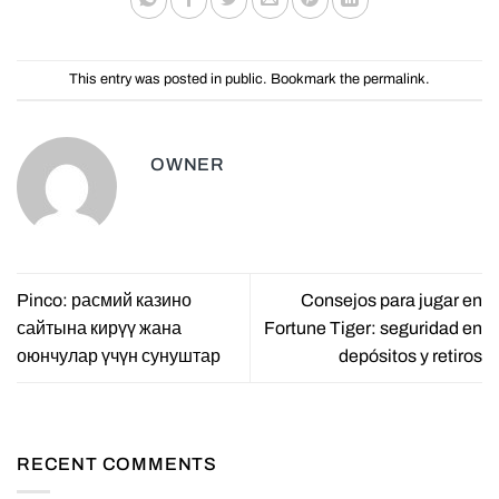
This entry was posted in
public
. Bookmark the
permalink
.
OWNER
Pinco: расмий казино
Consejos para jugar en
сайтына кирүү жана
Fortune Tiger: seguridad en
оюнчулар үчүн сунуштар
depósitos y retiros
RECENT COMMENTS