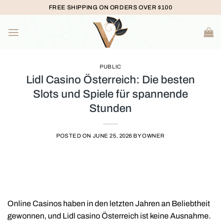
Skip
FREE SHIPPING ON ORDERS OVER $100
to
content
PUBLIC
Lidl Casino Österreich: Die besten
Slots und Spiele für spannende
Stunden
POSTED ON
JUNE 25, 2026
BY
OWNER
Online Casinos haben in den letzten Jahren an Beliebtheit
gewonnen, und
Lidl casino
Österreich ist keine Ausnahme.