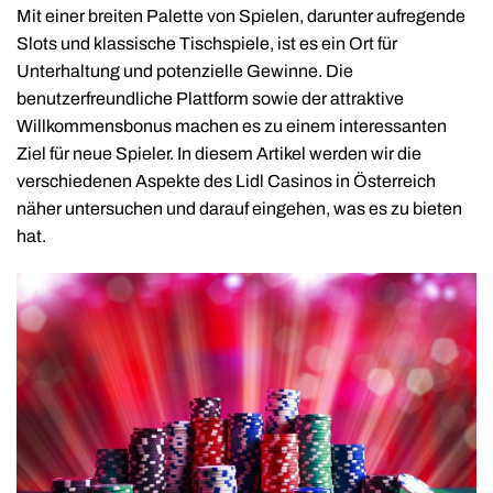
Mit einer breiten Palette von Spielen, darunter aufregende
Slots und klassische Tischspiele, ist es ein Ort für
Unterhaltung und potenzielle Gewinne. Die
benutzerfreundliche Plattform sowie der attraktive
Willkommensbonus machen es zu einem interessanten
Ziel für neue Spieler. In diesem Artikel werden wir die
verschiedenen Aspekte des Lidl Casinos in Österreich
näher untersuchen und darauf eingehen, was es zu bieten
hat.