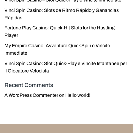
Vinci Spin Casino: Slots de Ritmo Rápido y Ganancias
Rápidas
Fortune Play Casino: Quick‑Hit Slots for the Hustling
Player
My Empire Casino: Avventure Quick Spin e Vincite
Immediate
Vinci Spin Casino: Slot Quick‑Play e Vincite Istantanee per
il Giocatore Velocista
Recent Comments
A WordPress Commenter
on
Hello world!