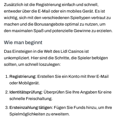
Zusätzlich ist die Registrierung einfach und schnell,
entweder über die E-Mail oder ein mobiles Gerät. Es ist
wichtig, sich mit den verschiedenen Spieltypen vertraut zu
machen und die Bonusangebote optimal zu nutzen, um
den maximalen Spaß und potenzielle Gewinne zu erzielen.
Wie man beginnt
Das Einsteigen in die Welt des Lidl Casinos ist
unkompliziert. Hier sind die Schritte, die Spieler befolgen
sollten, um schnell loszulegen:
Registrierung:
Erstellen Sie ein Konto mit Ihrer E-Mail
oder Mobilgerät.
Identitätsprüfung:
Überprüfen Sie Ihre Angaben für eine
schnelle Freischaltung.
Ersteinzahlung tätigen:
Fügen Sie Funds hinzu, um Ihre
Spielmöglichkeiten zu erweitern.